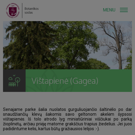
MENIU
Vištapienė (Gagea)
Senajame parke šalia nuolatos gurguliuojančio šaltinėlio po dar
snaudžiančių klevų šakomis savo geltonom akelėm šypsosi
vištapienės. Iš tolo atrodo lyg miniatiūriniai viščiukai po parką
žioplinėtų, arčiau priėję matome grakščius trapius žiedelius. Jei juos
padidintume kelis, kartus būtų gražiausios lelijos :-).