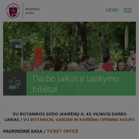
MENIU
Darbo laikas ir lankymo
bilietai
VU BOTANIKOS SODO (KAIRĖNŲ G. 43, VILNIUS) DARBO
LAIKAS /
VU BOTANICAL GARDEN IN KAIRĖNAI OPENING HOURS
PAGRINDINĖ KASA /
TICKET OFFICE