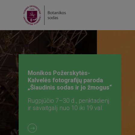
Sodo rėda | Šiaudinių sodų
stovykla
Rugpjūčio 7–9 d. Bilietai jau
prekyboje!