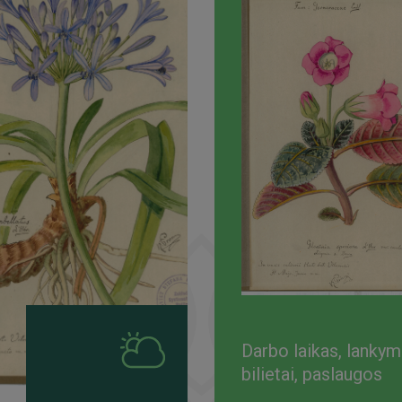
Darbo laikas, lanky
bilietai, paslaugos