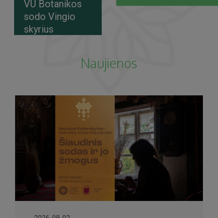
VU Botanikos
sodo Vingio
skyrius
Naujienos
2026-08-02