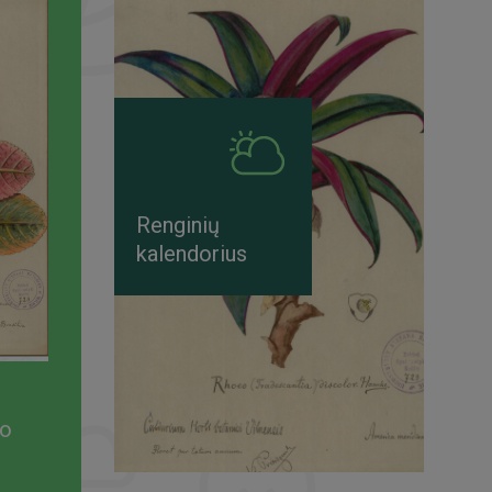
Renginių
kalendorius
mo