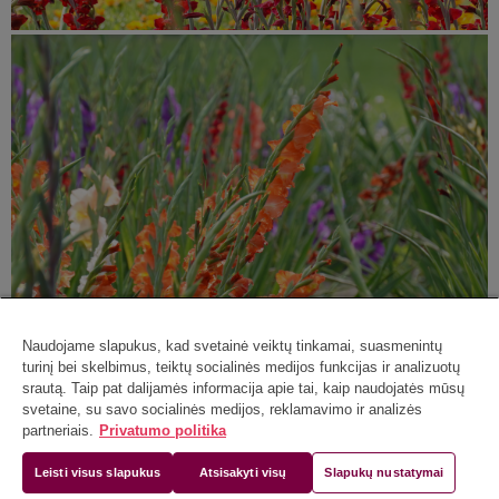
Naudojame slapukus, kad svetainė veiktų tinkamai, suasmenintų
turinį bei skelbimus, teiktų socialinės medijos funkcijas ir analizuotų
srautą. Taip pat dalijamės informacija apie tai, kaip naudojatės mūsų
svetaine, su savo socialinės medijos, reklamavimo ir analizės
partneriais.
Privatumo politika
Leisti visus slapukus
Atsisakyti visų
Slapukų nustatymai