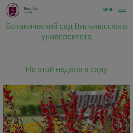
MENU
Ботанический сад Вильнюсского
университета
На этой неделе в саду