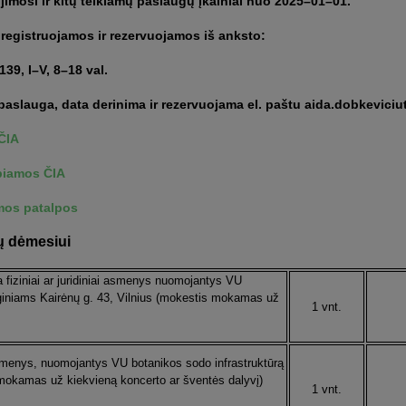
imosi ir kitų teikiamų paslaugų įkainiai
nuo 2025–01–01.
registruojamos ir rezervuojamos iš anksto:
139, I–V, 8–18 val.
aslauga, data derinima ir rezervuojama el. paštu aida.dobkeviciu
ČIA
lbiamos ČIA
mos patalpos
ių dėmesiui
a fiziniai ar juridiniai asmenys nuomojantys VU
giniams Kairėnų g. 43, Vilnius (mokestis mokamas už
1 vnt.
i asmenys, nuomojantys VU botanikos sodo infrastruktūrą
mokamas už kiekvieną koncerto ar šventės dalyvį)
1 vnt.