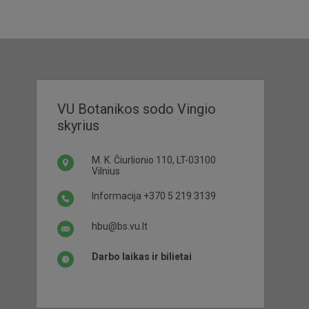
VU Botanikos sodo Vingio
skyrius
M. K. Čiurlionio 110, LT-03100
Vilnius
Informacija
+370 5 219 3139
hbu@bs.vu.lt
Darbo laikas ir bilietai