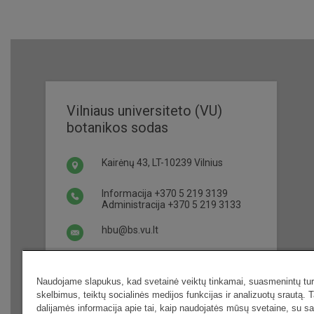
Vilniaus universiteto (VU)
botanikos sodas
Kairėnų 43, LT-10239 Vilnius
Informacija
+370 5 219 3139
Administracija
+370 5 219 3133
hbu@bs.vu.lt
Darbo laikas ir bilietai
Naudojame slapukus, kad svetainė veiktų tinkamai, suasmenintų turi
skelbimus, teiktų socialinės medijos funkcijas ir analizuotų srautą. T
dalijamės informacija apie tai, kaip naudojatės mūsų svetaine, su s