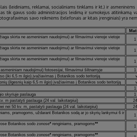
ais (leidiniams, reklamai, socialiniams tinklams ir kt.) ir asmeninėms
 tik gavus sodo administracijos leidimą ir sumokėjus atitinkamą vala
 fotografavimas savo reikmėms (telefonais ar kitais įrenginiais) yra n
Mat
žiaga skirta ne asmeniniam naudojimui) ar filmavimui vienoje vietoje
1
žiaga skirta ne asmeniniam naudojimui) ar filmavimui vienoje vietoje
1
žiaga skirta ne asmeniniam naudojimui) ar filmavimui vienoje vietoje
1
asmeniniam naudojimui) fotosesijai, filmavimui šiltnamyje
1
o (iki 6,5 m ilgio) įvažiavimas į Botanikos sodo teritoriją
nių (ilgesnių kaip 6,5 m ilgio) įvažiavimas į Botanikos sodo teritoriją
1
gio skyriuje paslauga
1
kv. m pastatyti paslauga (24 val. laikotarpiui)
24
ei nei 50 kv. m, pastatyti paslauga (24 val. laikotarpiui)
24
iniams, pramogoms, uždarant Botanikos sodą ar jo skyrių lankymui 6 ir
1
*
**
irose Botanikos sodo zonose
renginiams, pramogoms
1
*
**
irose Botanikos sodo zonose
renginiams, pramogoms