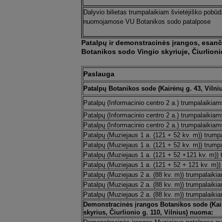
Dalyvio bilietas trumpalaikiam švietėjiško pobūdž
nuomojamose VU Botanikos sodo patalpose
Patalpų ir demonstracinės įrangos, esanči
Botanikos sodo Vingio skyriuje, Čiurlioni
Paslauga
Patalpų Botanikos sode (Kairėnų g. 43, Vilni
Patalpų (Informacinio centro 2 a.) trumpalaikia
Patalpų (Informacinio centro 2 a.) trumpalaikia
Patalpų (Informacinio centro 2 a.) trumpalaikiam
Patalpų (Muziejaus 1 a. (121 + 52 kv. m)) trump
Patalpų (Muziejaus 1 a. (121 + 52 kv. m)) trump
Patalpų (Muziejaus 1 a. (121 + 52 +121 kv. m)) 
Patalpų (Muziejaus 1 a. (121 + 52 + 121 kv. m))
Patalpų (Muziejaus 2 a. (88 kv. m)) trumpalaiki
Patalpų (Muziejaus 2 a. (88 kv. m)) trumpalaiki
Patalpų (Muziejaus 2 a. (88 kv. m)) trumpalaiki
Demonstracinės įrangos Botanikos sode (Kair
skyrius, Čiurlionio g. 110, Vilnius) nuoma: