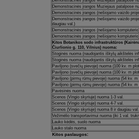
Demonstracinės įrangos Muziejaus patalpose nu
Demonstracinės įrangos Muziejaus patalpose nuo
Demonstracinės įrangos (nešiojamo vaizdo proje
Demonstracinės įrangos (nešiojamo vaizdo proje
daugiau val.)
Demonstracinės įrangos (nešiojamo kompiuterio)
Demonstracinės įrangos (nešiojamo kompiuterio)
Kitos Botanikos sodo infrastruktūros (Kairėnų
Čiurlionio g. 110, Vilnius) nuoma:
Stoginės nuoma (naudojantis iškylų aikštelės infra
Stoginės nuoma (naudojantis iškylų aikštelės infr
Paviljono (svečių pievoje) nuoma (100 kv. m ploto)
Paviljono (svečių pievoje) nuoma (100 kv. m ploto
Paviljono (pirmų rūmų pievoje) nuoma (54 kv. m 
Paviljono (pirmų rūmų pievoje) nuoma (54 kv. m p
Pavėsinės nuoma
Scenos (Vingio skyriuje) nuoma 1-3 val.
Scenos (Vingio skyriuje) nuoma 4-7 val.
Scenos (Vingio skyriuje) nuoma 8 ir daugiau val.
Vežimėlio transportavimui nuoma (iki 1 val. tru
Lauko kėdės, suolo nuoma
Lauko stalo nuoma
Kitos paslaugos: