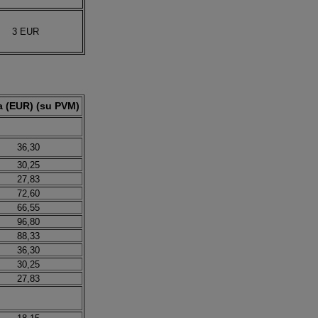
3 EUR
a (EUR) (su PVM)
36,30
30,25
27,83
72,60
66,55
96,80
88,33
36,30
30,25
27,83