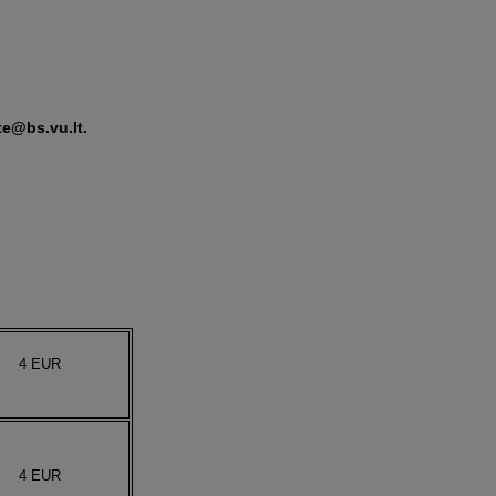
te@bs.vu.lt.
4
EUR
4 EUR