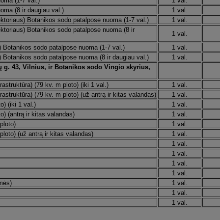
oma (1-7 val.)
1 val.
ma (8 ir daugiau val.)
1 val.
ktoriaus) Botanikos sodo patalpose nuoma (1-7 val.)
1 val.
ktoriaus) Botanikos sodo patalpose nuoma (8 ir
1 val.
 Botanikos sodo patalpose nuoma (1-7 val.)
1 val.
 Botanikos sodo patalpose nuoma (8 ir daugiau val.)
1 val.
 g. 43, Vilnius, ir Botanikos sodo Vingio skyrius,
struktūra) (79 kv. m ploto) (iki 1 val.)
1 val.
astruktūra) (79 kv. m ploto) (už antrą ir kitas valandas)
1 val.
 (iki 1 val.)
1 val.
) (antrą ir kitas valandas)
1 val.
ploto)
1 val.
loto) (už antrą ir kitas valandas)
1 val.
1 val.
1 val.
1 val.
1 val.
kmės)
1 val.
1 val.
1 val.