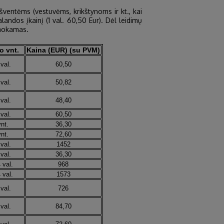
 šventėms (vestuvėms, krikštynoms ir kt., kai
ndos įkainį (1 val. 60,50 Eur). Dėl leidimų
emokamas.
o vnt.
Kaina (EUR) (su PVM)
 val.
60,50
 val.
50,82
 val.
48,40
 val.
60,50
vnt.
36,30
vnt.
72,60
 val.
1452
 val.
36,30
 val.
968
 val.
1573
 val.
726
 val.
84,70