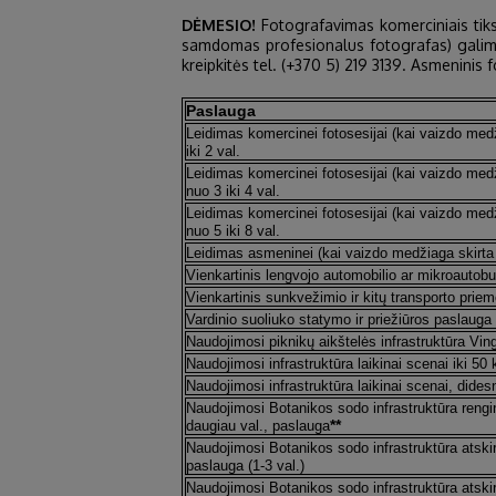
DĖMESIO!
Fotografavimas komerciniais tiksl
samdomas profesionalus fotografas) galimas
kreipkitės tel. (+370 5) 219 3139. Asmeninis
Paslauga
Leidimas komercinei fotosesijai (kai vaizdo med
iki 2 val.
Leidimas komercinei fotosesijai (kai vaizdo med
nuo 3 iki 4 val.
Leidimas komercinei fotosesijai (kai vaizdo med
nuo 5 iki 8 val.
Leidimas asmeninei (kai vaizdo medžiaga skirta 
Vienkartinis lengvojo automobilio ar mikroautobus
Vienkartinis sunkvežimio ir kitų transporto priemo
Vardinio suoliuko statymo ir priežiūros paslauga
Naudojimosi piknikų aikštelės infrastruktūra Vin
Naudojimosi infrastruktūra laikinai scenai iki 50 
Naudojimosi infrastruktūra laikinai scenai, didesn
Naudojimosi Botanikos sodo infrastruktūra reng
**
daugiau val., paslauga
Naudojimosi Botanikos sodo infrastruktūra atsk
paslauga (1-3 val.)
Naudojimosi Botanikos sodo infrastruktūra atsk