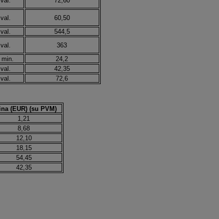
 val.
72,60
 val.
60,50
 val.
544,5
 val.
363
 min.
24,2
 val.
42,35
 val.
72,6
ina (EUR) (su PVM)
1,21
8,68
12,10
18,15
54,45
42,35