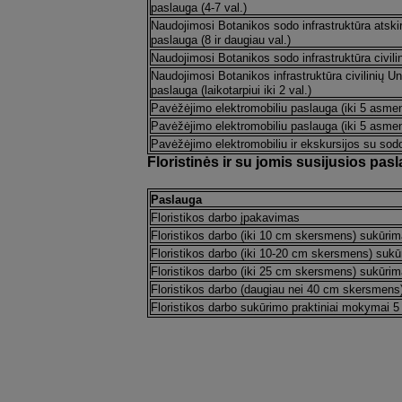
paslauga (4-7 val.)
Naudojimosi Botanikos sodo infrastruktūra atsk
paslauga (8 ir daugiau val.)
Naudojimosi Botanikos sodo infrastruktūra civi
Naudojimosi Botanikos infrastruktūra civilinių U
paslauga (laikotarpiui iki 2 val.)
Pavėžėjimo elektromobiliu paslauga (iki 5 asme
Pavėžėjimo elektromobiliu paslauga (iki 5 asme
Pavėžėjimo elektromobiliu ir ekskursijos su sod
Floristinės ir su jomis susijusios pas
Paslauga
Floristikos darbo įpakavimas
Floristikos darbo (iki 10 cm skersmens) sukūri
Floristikos darbo (iki 10-20 cm skersmens) suk
Floristikos darbo (iki 25 cm skersmens) sukūri
Floristikos darbo (daugiau nei 40 cm skersmens
Floristikos darbo sukūrimo praktiniai mokymai 