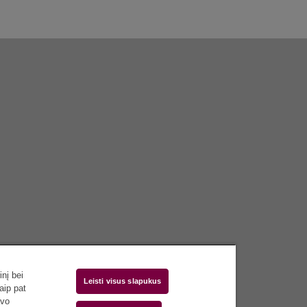
nį bei
Leisti visus slapukus
aip pat
avo