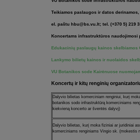
VU Botanikos sode infrastruktūros naudoj
Teikiamos paslaugos ir datos derinamos, 
el. paštu hbu@bs.vu.lt; tel. (+370 5) 219 3
Koncertams infrastruktūros naudojimosi p
Edukacinių paslaugų kainos skelbiamos 
Lankymo bilietų kainos ir nuolaidos ske
VU Botanikos sode Kairėnuose nuomoja
Koncertų ir kitų renginių organizator
Dalyvio bilietas komerciniam renginiui, kurį mok
botanikos sodo infrastruktūrą komerciniams ren
kiekvieną koncerto ar šventės dalyvį)
Dalyvio bilietas, kurį moka fiziniai ar juridinia
komerciniams renginiams Vingio sk. (mokestis 