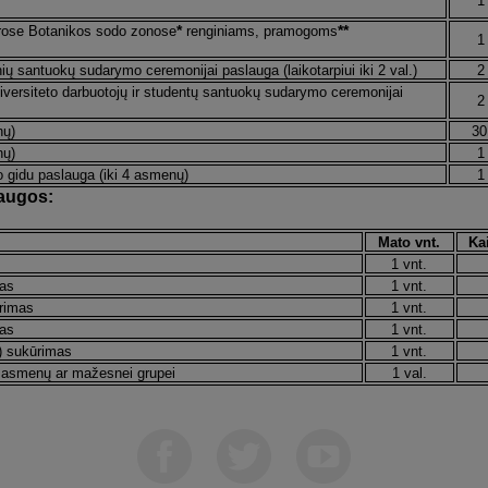
1
*
**
irose Botanikos sodo zonose
renginiams, pramogoms
1
linių santuokų sudarymo ceremonijai paslauga
(laikotarpiui iki 2 val.)
2
niversiteto darbuotojų ir studentų santuokų sudarymo ceremonijai
2
nų)
30
nų)
1
o gidu paslauga (iki 4 asmenų)
1
laugos:
Mato vnt.
Ka
1 vnt.
mas
1 vnt.
ūrimas
1 vnt.
mas
1 vnt.
) sukūrimas
1 vnt.
5 asmenų ar mažesnei grupei
1 val.