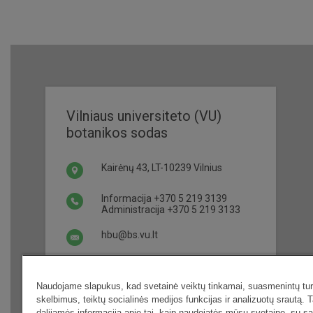
Vilniaus universiteto (VU)
botanikos sodas
Kairėnų 43, LT-10239 Vilnius
Informacija
+370 5 219 3139
Administracija
+370 5 219 3133
hbu@bs.vu.lt
Darbo laikas ir bilietai
Naudojame slapukus, kad svetainė veiktų tinkamai, suasmenintų turi
skelbimus, teiktų socialinės medijos funkcijas ir analizuotų srautą. T
dalijamės informacija apie tai, kaip naudojatės mūsų svetaine, su s