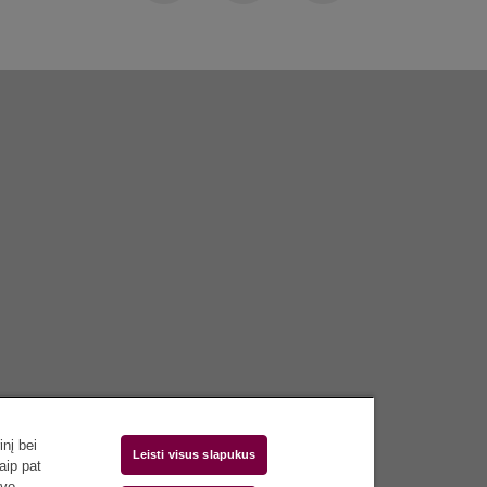
nį bei
Leisti visus slapukus
aip pat
avo