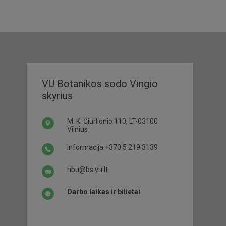
VU Botanikos sodo Vingio
skyrius
M. K. Čiurlionio 110, LT-03100
Vilnius
Informacija
+370 5 219 3139
hbu@bs.vu.lt
Darbo laikas ir bilietai