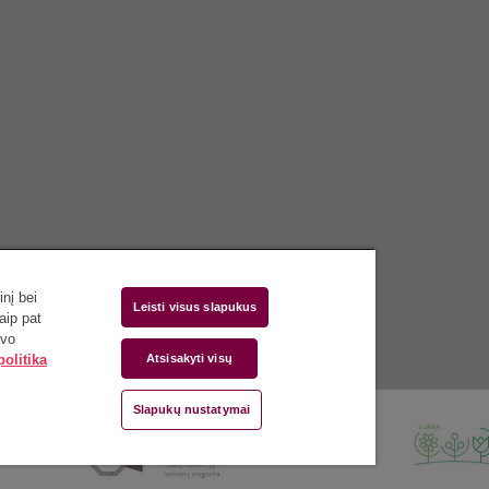
nį bei
Leisti visus slapukus
aip pat
avo
olitika
Atsisakyti visų
Slapukų nustatymai