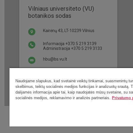
Vilniaus universiteto (VU)
botanikos sodas
Kairėnų 43, LT-10239 Vilnius
Informacija
+370 5 219 3139
Administracija
+370 5 219 3133
hbu@bs.vu.lt
Darbo laikas ir bilietai
Naudojame slapukus, kad svetainė veiktų tinkamai, suasmenintų turi
skelbimus, teiktų socialinės medijos funkcijas ir analizuotų srautą. T
dalijamės informacija apie tai, kaip naudojatės mūsų svetaine, su s
socialinės medijos, reklamavimo ir analizės partneriais.
Privatumo p
Visos teisės saugomos 2019 © VU botanikos sodas