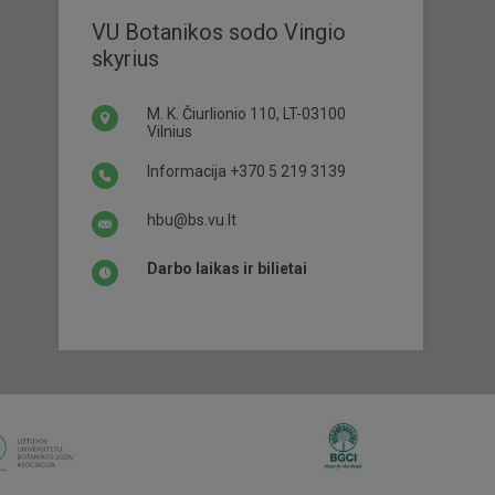
VU Botanikos sodo Vingio
skyrius
M. K. Čiurlionio 110, LT-03100
Vilnius
Informacija
+370 5 219 3139
hbu@bs.vu.lt
Darbo laikas ir bilietai