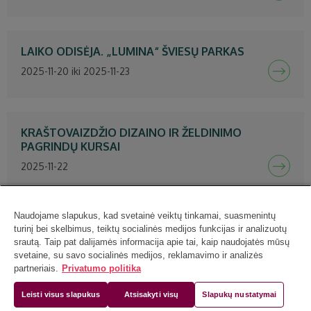
LAIKO ODISĖJA. „LUMINA“ ŠVIESŲ PARKAS
2025-11-20 iki 2025-11-23
KRAŠTOVAIZDŽIO DIZAINO IR ŽELDINIMO
PAGRINDŲ KURSAI
2025-11-22
Naudojame slapukus, kad svetainė veiktų tinkamai, suasmenintų
turinį bei skelbimus, teiktų socialinės medijos funkcijas ir analizuotų
srautą. Taip pat dalijamės informacija apie tai, kaip naudojatės mūsų
svetaine, su savo socialinės medijos, reklamavimo ir analizės
partneriais.
Privatumo politika
Vilniaus universiteto (VU) botanikos sodas
Leisti visus slapukus
Atsisakyti visų
Slapukų nustatymai
Kairėnų 43, LT-10239 Vilnius