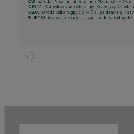
KAS:
paroda „Naudingi ar nuodingi? XIX a. pab. – XX a. 
KUR:
VU Botanikos sodo Muziejuje (Kairėnų g. 43, Vilniu
KADA:
paroda veiks rugpjūčio 1–17 d., penktadienį ir sav
BILIETAS:
įėjimas į renginį – įsigijus sodo lankytojo 