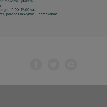
pr. mokomieji plakatai“.
s).
aitgalį 10.00–19.00 val.
bilietą, parodos lankymas – nemokamas.