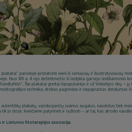
 plakatai“ parodoje pristatomi vieni iš seniausių ir iliustratyviausių 
tuvėje. Nuo XIX a. 4-ojo dešimtmečio ši leidykla garsėjo leidžiamomis k
ndtafeln“. Šie plakatai greitai išpopuliarėjo ir už Vokietijos ribų – jų
omolitografijos technika, drobės pagrindas ir nepaprastas detalumas š
ir autentiškų plakatų, vaizduojančių įvairius augalus, naudotus tiek mai
tik jo dozė, kviečiame patyrinėti ir sužinoti – ar tai, kas atrodo naudin
r Lietuvos fitoterapijos asociacija.