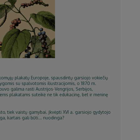
mokomųjų plakatų Europoje, spausdintų garsiojo vokiečių
nygomis su spalvotomis iliustracijomis, o 1870 m.
 buvo galima rasti Austrijos-Vengrijos, Serbijos,
iems plakatams suteikė ne tik edukacinę, bet ir meninę
sto, tiek vaistų gamybai. Įkvėpti XVI a. garsiojo gydytojo
ga, kartais gali būti... nuodinga?