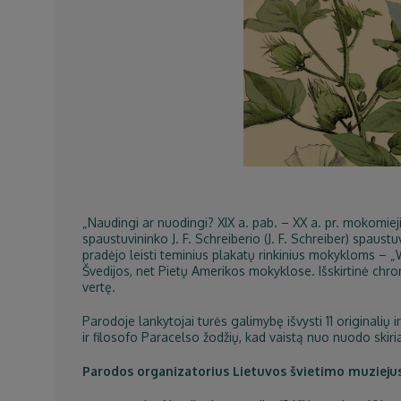
„Naudingi ar nuodingi? XIX a. pab. – XX a. pr. mokomieji
spaustuvininko J. F. Schreiberio (J. F. Schreiber) spaus
pradėjo leisti teminius plakatų rinkinius mokykloms – „Wa
Švedijos, net Pietų Amerikos mokyklose. Išskirtinė chr
vertę.
Parodoje lankytojai turės galimybę išvysti 11 originalių 
ir filosofo Paracelso žodžių, kad vaistą nuo nuodo skiria 
Parodos organizatorius Lietuvos švietimo muziejus i