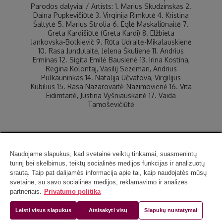
Parodos dalyviai / Artists: 1. Marius Skudzinskas 2.
Daina Pupkevičiūtė 3. Virginija Rimkutė 4. Kristina
Šaltytė 5. Marius Strolia 6. Eglė Maskaliūnaitė 7.
Greta Kardišiūtė (Greta Kardi) 8. Elžbieta
Jankovska-Botkievič 9. Rūta Udraitė-Mikalauskienė
10. Rasa Jundulaitė, Jelena Škulienė 11. Andrius
Erminas 12. Sigita Emilė Bausienė 13. Irina Kostina,
Regina Kolontaj, Vasilij Sezeman, Andrius
Pulkauninkas 14. Natalija Učvatova, Virgilijus
Kubilius 15. Rasa Nazarovaitė-Nazimovienė 16. Vita
Eidimtaitė, Justina Vyšniauskaitė 17. Vaida
Tamoševičiūtė
Naudojame slapukus, kad svetainė veiktų tinkamai, suasmenintų
turinį bei skelbimus, teiktų socialinės medijos funkcijas ir analizuotų
srautą. Taip pat dalijamės informacija apie tai, kaip naudojatės mūsų
svetaine, su savo socialinės medijos, reklamavimo ir analizės
partneriais.
Privatumo politika
Leisti visus slapukus
Atsisakyti visų
Slapukų nustatymai