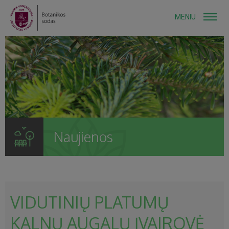
MENIU
Naujienos
VIDUTINIŲ PLATUMŲ
KALNŲ AUGALŲ ĮVAIROVĖ