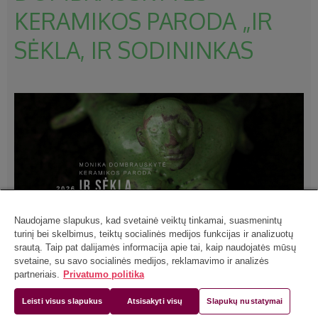
KERAMIKOS PARODA „IR
SĖKLA, IR SODININKAS
Naudojame slapukus, kad svetainė veiktų tinkamai, suasmenintų
turinį bei skelbimus, teiktų socialinės medijos funkcijas ir analizuotų
srautą. Taip pat dalijamės informacija apie tai, kaip naudojatės mūsų
svetaine, su savo socialinės medijos, reklamavimo ir analizės
partneriais.
Privatumo politika
Monika Dombrauskytė: „Šia paroda kviečiu apmąstyti dvigubą
žmogaus vaidmenį savo paties gyvenime. Kiekvienas esame
Leisti visus slapukus
Atsisakyti visų
Slapukų nustatymai
sodas, kuriame dygsta, bujoja ir nyksta (o tuomet vėl ima augti)