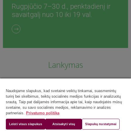
Rugpjūčio 7–30 d., penktadienį ir
savaitgalį nuo 10 iki 19 val.
Lankymas
Naudojame slapukus, kad svetainė veiktų tinkamai, suasmenintų
turinį bei skelbimus, teiktų socialinės medijos funkcijas ir analizuotų
srautą. Taip pat dalijamės informacija apie tai, kaip naudojatės mūsų
svetaine, su savo socialinės medijos, reklamavimo ir analizės
partneriais.
Privatumo politika
Leisti visus slapukus
Atsisakyti visų
Slapukų nustatymai