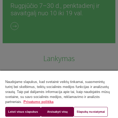
Rugpjūčio 7–30 d., penktadienį ir
savaitgalį nuo 10 iki 19 val.
Lankymas
Naudojame slapukus, kad svetainė veiktų tinkamai, suasmenintų
turinį bei skelbimus, teiktų socialinės medijos funkcijas ir analizuotų
srautą. Taip pat dalijamės informacija apie tai, kaip naudojatės mūsų
svetaine, su savo socialinės medijos, reklamavimo ir analizės
partneriais.
Privatumo politika
Leisti visus slapukus
Atsisakyti visų
Slapukų nustatymai