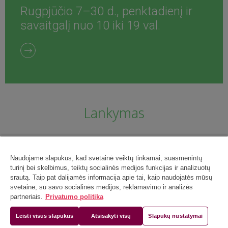
Rugpjūčio 7–30 d., penktadienį ir
savaitgalį nuo 10 iki 19 val.
Lankymas
Naudojame slapukus, kad svetainė veiktų tinkamai, suasmenintų
turinį bei skelbimus, teiktų socialinės medijos funkcijas ir analizuotų
srautą. Taip pat dalijamės informacija apie tai, kaip naudojatės mūsų
svetaine, su savo socialinės medijos, reklamavimo ir analizės
partneriais.
Privatumo politika
Leisti visus slapukus
Atsisakyti visų
Slapukų nustatymai