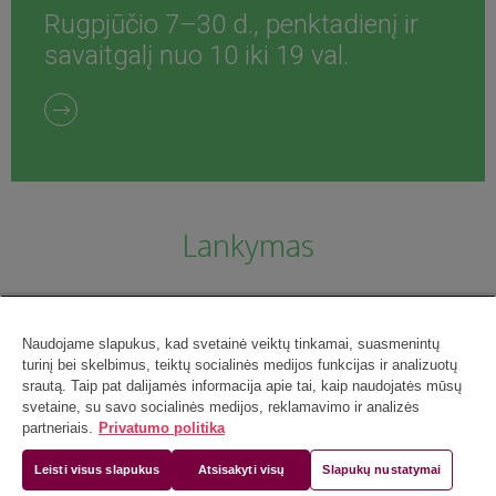
Rugpjūčio 7–30 d., penktadienį ir
savaitgalį nuo 10 iki 19 val.
Lankymas
Naudojame slapukus, kad svetainė veiktų tinkamai, suasmenintų
turinį bei skelbimus, teiktų socialinės medijos funkcijas ir analizuotų
srautą. Taip pat dalijamės informacija apie tai, kaip naudojatės mūsų
svetaine, su savo socialinės medijos, reklamavimo ir analizės
partneriais.
Privatumo politika
Leisti visus slapukus
Atsisakyti visų
Slapukų nustatymai