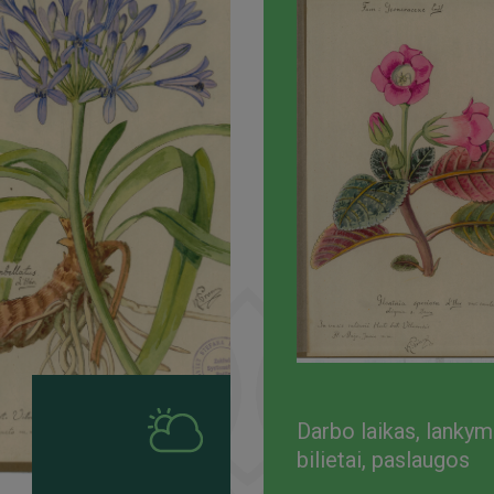
Darbo laikas, lanky
bilietai, paslaugos