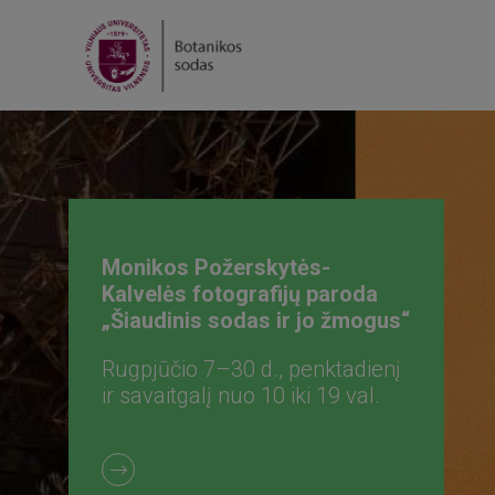
Sodo rėda | Šiaudinių sodų
stovykla
Rugpjūčio 7–9 d. Bilietai jau
prekyboje!