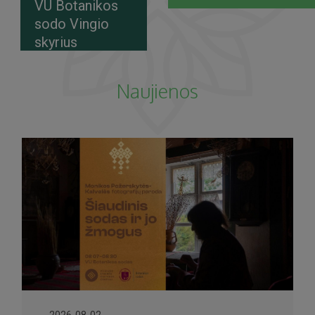
VU Botanikos
sodo Vingio
skyrius
Naujienos
2026-08-02