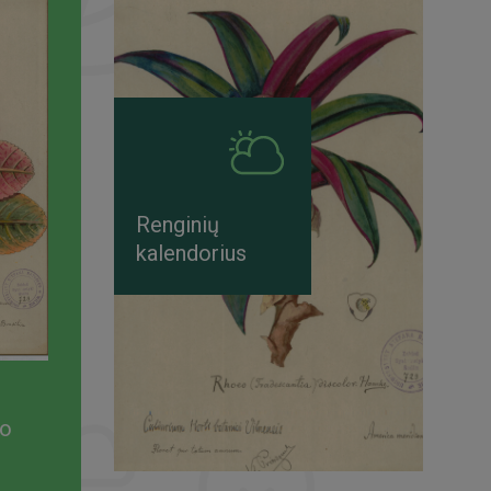
Renginių
kalendorius
mo