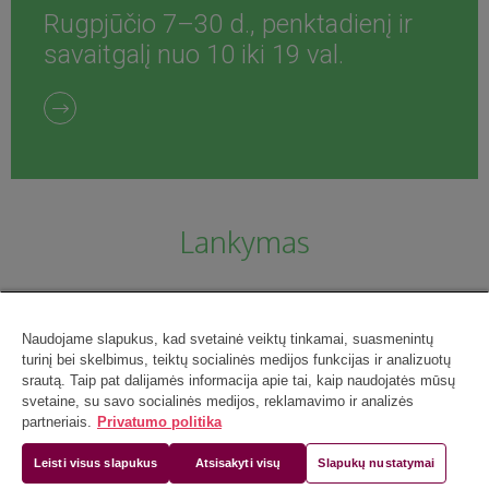
Rugpjūčio 7–30 d., penktadienį ir
savaitgalį nuo 10 iki 19 val.
Lankymas
Naudojame slapukus, kad svetainė veiktų tinkamai, suasmenintų
turinį bei skelbimus, teiktų socialinės medijos funkcijas ir analizuotų
srautą. Taip pat dalijamės informacija apie tai, kaip naudojatės mūsų
svetaine, su savo socialinės medijos, reklamavimo ir analizės
partneriais.
Privatumo politika
Leisti visus slapukus
Atsisakyti visų
Slapukų nustatymai