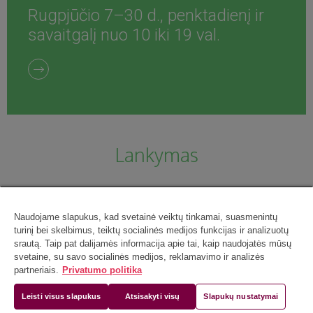
Rugpjūčio 7–30 d., penktadienį ir
savaitgalį nuo 10 iki 19 val.
Lankymas
Naudojame slapukus, kad svetainė veiktų tinkamai, suasmenintų
turinį bei skelbimus, teiktų socialinės medijos funkcijas ir analizuotų
srautą. Taip pat dalijamės informacija apie tai, kaip naudojatės mūsų
svetaine, su savo socialinės medijos, reklamavimo ir analizės
partneriais.
Privatumo politika
Leisti visus slapukus
Atsisakyti visų
Slapukų nustatymai