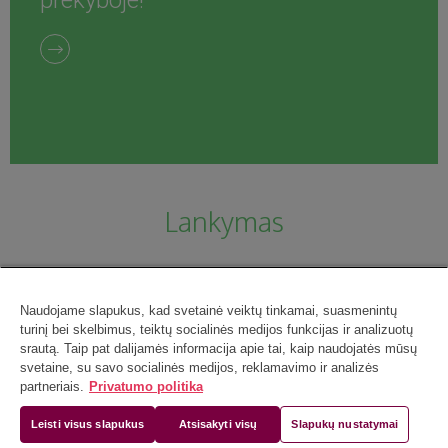
Lankymas
Naudojame slapukus, kad svetainė veiktų tinkamai, suasmenintų
turinį bei skelbimus, teiktų socialinės medijos funkcijas ir analizuotų
srautą. Taip pat dalijamės informacija apie tai, kaip naudojatės mūsų
svetaine, su savo socialinės medijos, reklamavimo ir analizės
partneriais.
Privatumo politika
Leisti visus slapukus
Atsisakyti visų
Slapukų nustatymai