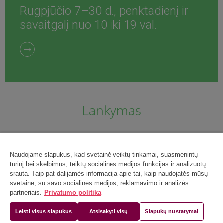
Rugpjūčio 7–30 d., penktadienį ir
savaitgalį nuo 10 iki 19 val.
Lankymas
Naudojame slapukus, kad svetainė veiktų tinkamai, suasmenintų
turinį bei skelbimus, teiktų socialinės medijos funkcijas ir analizuotų
srautą. Taip pat dalijamės informacija apie tai, kaip naudojatės mūsų
svetaine, su savo socialinės medijos, reklamavimo ir analizės
partneriais.
Privatumo politika
Leisti visus slapukus
Atsisakyti visų
Slapukų nustatymai