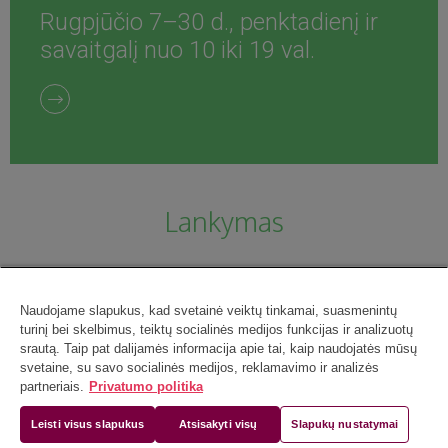
Rugpjūčio 7–30 d., penktadienį ir
savaitgalį nuo 10 iki 19 val.
Lankymas
Naudojame slapukus, kad svetainė veiktų tinkamai, suasmenintų
turinį bei skelbimus, teiktų socialinės medijos funkcijas ir analizuotų
srautą. Taip pat dalijamės informacija apie tai, kaip naudojatės mūsų
svetaine, su savo socialinės medijos, reklamavimo ir analizės
partneriais.
Privatumo politika
Leisti visus slapukus
Atsisakyti visų
Slapukų nustatymai